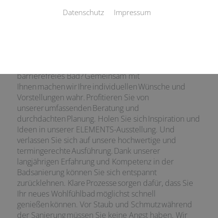
Datenschutz
Impressum
Das Bad Ihrer Träume. Wir machen es wahr.
Wie stellen Sie sich Ihr neues Bad
vor? Eine luxuriöse Wellness-Oase, ein praktisches
Familienbad, ein cleveres Raumwunder oder ein
barrierefreies Bad? Gemeinsam mit
Ihnen machen wir Ihre individuellen Wünsche und
Vorstellungen wahr. Profitieren Sie von
unserer umfassenden Beratung und
durchdachten Planung. Holen Sie sich Inspiration und
Ideen in unserer ELEMENTS-Ausstellung. Und
verlassen Sie sich auf unsere hochwertige und
termingerechte Ausführung. Dank unserer
langjährigen Erfahrung und Kompetenz in der
Badsanierung können Sie sich entspannt
zurücklehnen. Klare Prozesse sorgen dafür, dass Sie
Ihr neues Wohlfühlbad möglichst schnell
genießen können. Vor Staub und Schmutz während
der Sanierung müssen Sie keine Angst haben. Wir