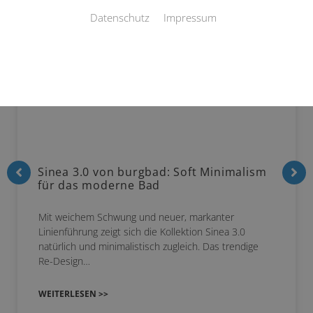
Datenschutz
Impressum
Sinea 3.0 von burgbad: Soft Minimalism
für das moderne Bad
Mit weichem Schwung und neuer, markanter
Linienführung zeigt sich die Kollektion Sinea 3.0
natürlich und minimalistisch zugleich. Das trendige
Re-Design…
WEITERLESEN >>