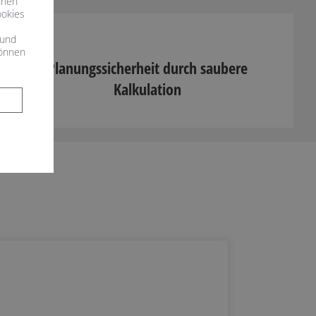
hnen
ookies
s
 und
können
Planungssicherheit durch saubere
Kalkulation