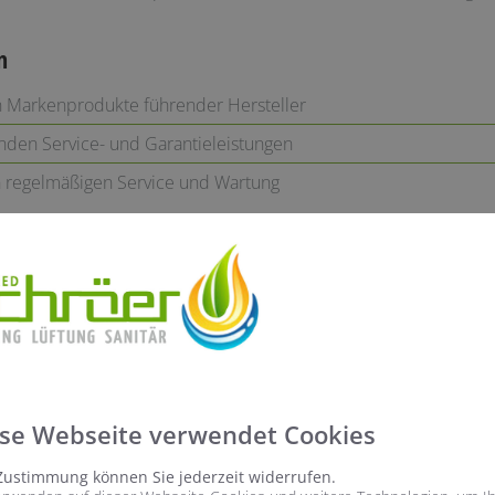
n
h Markenprodukte führender Hersteller
enden Service- und Garantieleistungen
 regelmäßigen Service und Wartung
tion
ligten Gewerke für Sie
ndividuell auf Ihr Gebäude abgestimmt
ältige und termingerechte Ausführung aller Arbeiten
se Webseite verwendet Cookies
Zustimmung können Sie jederzeit widerrufen.