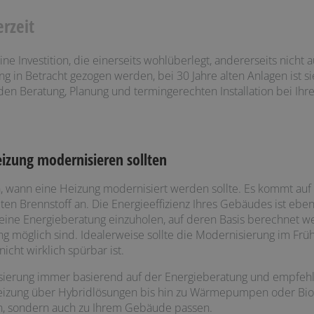
rzeit
ne Investition, die einerseits wohlüberlegt, andererseits nicht
ng in Betracht gezogen werden, bei 30 Jahre alten Anlagen ist si
nden Beratung, Planung und termingerechten Installation bei Ih
izung modernisieren sollten
, wann eine Heizung modernisiert werden sollte. Es kommt auf 
 Brennstoff an. Die Energieeffizienz Ihres Gebäudes ist ebenfa
 eine Energieberatung einzuholen, auf deren Basis berechnet 
g möglich sind. Idealerweise sollte die Modernisierung im Fr
icht wirklich spürbar ist.
isierung immer basierend auf der Energieberatung und empfehl
heizung über Hybridlösungen bis hin zu Wärmepumpen oder Bi
en, sondern auch zu Ihrem Gebäude passen.