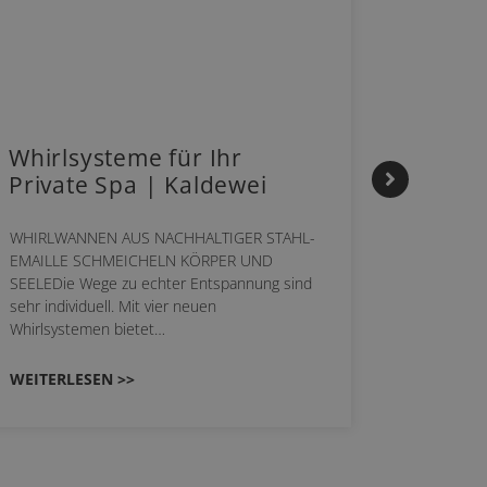
Whirlsysteme für Ihr
Gestal
Private Spa | Kaldewei
Mome
HANS
WHIRLWANNEN AUS NACHHALTIGER STAHL-
EMAILLE SCHMEICHELN KÖRPER UND
Stil für 
SEELEDie Wege zu echter Entspannung sind
HANSAGENE
sehr individuell. Mit vier neuen
von Wascht
Whirlsystemen bietet…
unterschi
konzipiert
WEITERLESEN >>
WEITERL