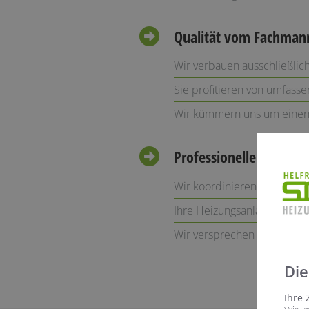
Qualität vom Fachman
Wir verbauen ausschließlic
Sie profitieren von umfass
Wir kümmern uns um einen
Professionelle Installa
Wir koordinieren alle betei
Ihre Heizungsanlage wird i
Wir versprechen eine sorgf
Die
Ihre 