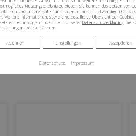
erwenden auf dieser Webseite Cookies und weitere Technologien, um I
estmögliches Nutzungserlebnis zu bieten. Sie können das Setzen von C
ablehnen und unsere Seite nur mit den technisch notwendigen Cookie
n. Weitere Informationen, sowie eine detaillierte Übersicht der Cookies
setzten Technologien finden Sie in unserer
Datenschutzerklärung
. Sie 
Heizungswechsel im Komplettpaket
instellungen
jederzeit ändern.
Ablehnen
Ablehnen
Einstellungen
Akzeptieren
Datenschutz
Impressum