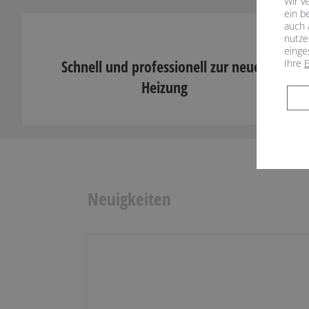
Wir v
ein b
auch 
nutze
einge
Schnell und professionell zur neuen
Ihre
E
Heizung
Neuigkeiten