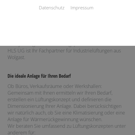
Datenschutz
Impressum
Individuelle Lüftungskonzepte für Gewerbe
Lüftungskonzepte für gewerblich genutzte Gebäude
müssen, je nach Anwendung, bestimmten Vorgaben
entsprechen. In jedem Fall sollten Sie leistungsstark und
dem jeweiligen Einsatzort angepasst sein. H. Schröer
HLS UG ist Ihr Fachpartner für Industrielüftungen aus
Wolgast.
Die ideale Anlage für Ihren Bedarf
Ob Büros, Verkaufsräume oder Werkshallen:
Gemeinsam mit Ihnen ermitteln wir Ihren Bedarf,
erstellen ein Lüftungskonzept und definieren die
Dimensionierung Ihrer Anlage. Dabei berücksichtigen
wir natürlich auch, ob Sie eine Klimatisierung oder eine
Anlage für Wärmerückgewinnung wünschen.
Wir beraten Sie umfassend zu Lüftungskonzepten unter
anderem für: