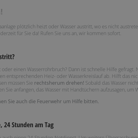
!
nlage plötzlich heizt oder Wasser austritt, wo es nicht austreten 
ederzeit für Sie da! Rufen Sie uns an, wir kommen sofort.
tritt?
 oder einen Wasserrohrbruch? Dann ist schnelle Hilfe gefragt. 
en entsprechenden Heiz- oder Wasserkreislauf ab. Hilft das nic
esen müssen Sie
rechtsherum drehen!
Sobald das Wasser nicht 
llten Sie anfangen, das Wasser mit Handtüchern aufzusagen, um
n Sie auch die Feuerwehr um Hilfe bitten.
ge, 24 Stunden am Tag
rke auch einen 24-Stunden-Notdienst. Um weitere Überraschun