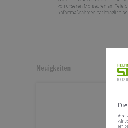
von unseren Monteuren am Telefon 
Sofortmaßnahmen nachträglich bei
Neuigkeiten
Die
Ihre 
Wir v
ein b