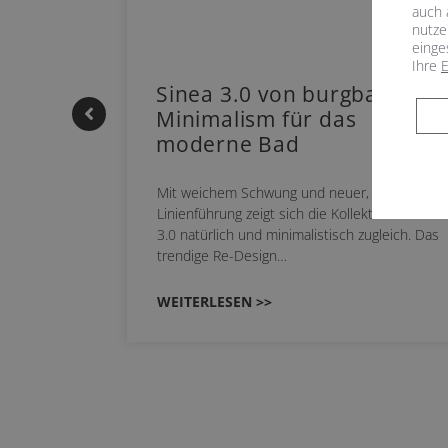
auch 
nutze
einge
Ihre
E
 |
Sinea 3.0 von burgbad: Soft
Minimalism für das
moderne Bad
nskomfort
Mit weichem Schwung und neuer, markanter
 NEO
Linienführung zeigt sich die Kollektion Sinea
owohl zum
3.0 natürlich und minimalistisch zugleich. Das
trendige Re-Design…
WEITERLESEN >>