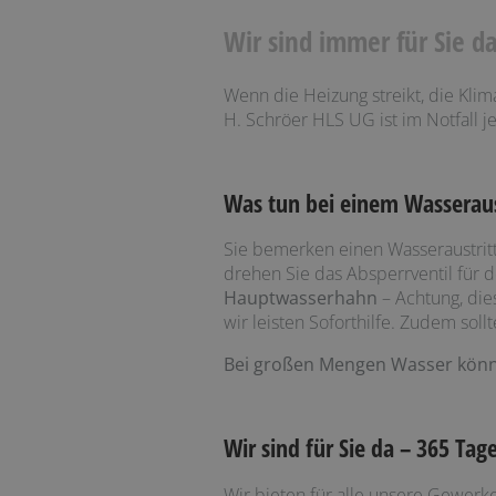
Wir sind immer für Sie da
Wenn die Heizung streikt, die Klimaa
H. Schröer HLS UG ist im Notfall j
Was tun bei einem Wasseraus
Sie bemerken einen Wasseraustritt
drehen Sie das Absperrventil für d
Hauptwasserhahn
– Achtung, di
wir leisten Soforthilfe. Zudem so
Bei großen Mengen Wasser könne
Wir sind für Sie da – 365 Ta
Wir bieten für alle unsere Gewe